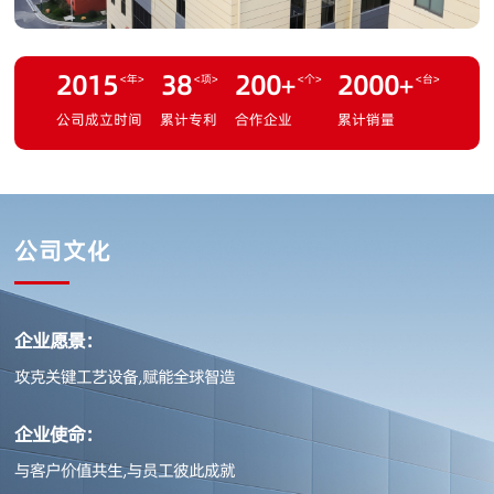
2015
38
200
+
2000
+
<年>
<项>
<个>
<台>
公司成立时间
累计专利
合作企业
累计销量
公司文化
企业愿景：
攻克关键工艺设备,赋能全球智造
企业使命：
与客户价值共生,与员工彼此成就