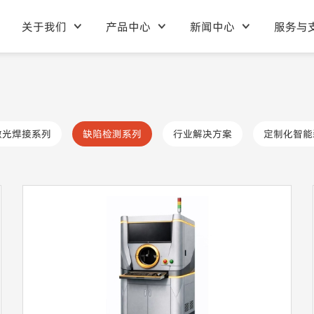
关于我们
产品中心
新闻中心
服务与
激光焊接系列
缺陷检测系列
行业解决方案
定制化智能